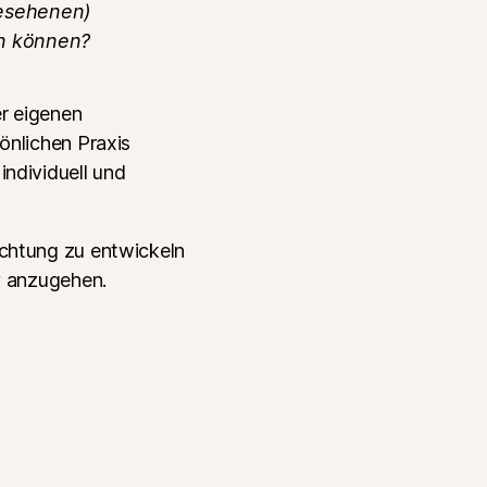
gesehenen)
en können?
r eigenen
önlichen Praxis
ndividuell und
ichtung zu entwickeln
v anzugehen.