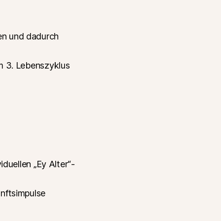
en und dadurch
im 3. Lebenszyklus
iduellen „Ey Alter“-
unftsimpulse