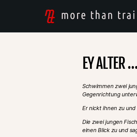
mtt
-
more
than
training
EY ALTER 
Schwimmen zwei junge 
Gegenrichtung unterw
Er nickt ihnen zu und
Die zwei jungen Fisc
einen Blick zu und sa