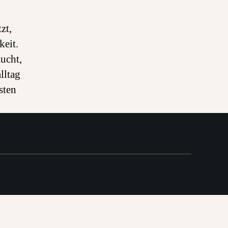
zt,
keit.
ucht,
lltag
sten