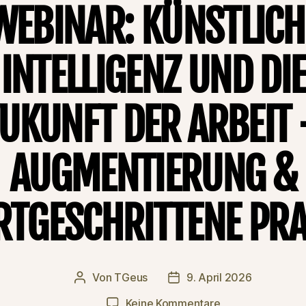
WEBINAR: KÜNSTLICH
INTELLIGENZ UND DIE
UKUNFT DER ARBEIT
AUGMENTIERUNG &
RTGESCHRITTENE PRA
Von
TGeus
9. April 2026
Beitragsautor
Beitragsdatum
zu
Keine Kommentare