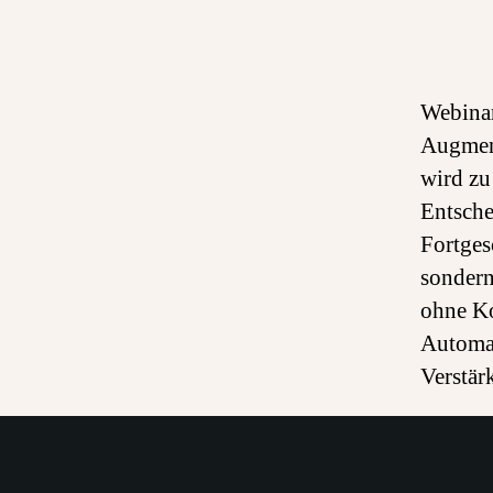
Webinar
Augment
wird zu
Entsche
Fortges
sondern
ohne Ko
Automat
Verstär