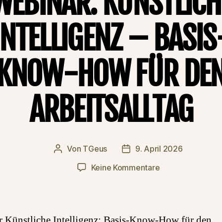
WEBINAR: KÜNSTLICH
INTELLIGENZ – BASIS
KNOW-HOW FÜR DE
ARBEITSALLTAG
Von
TGeus
9. April 2026
Beitragsautor
Beitragsdatum
zu
Keine Kommentare
Webinar:
Künstliche
Intelligenz
–
 Künstliche Intelligenz: Basis-Know-How für den