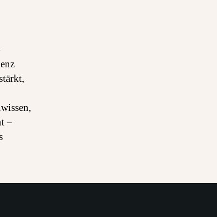
–
genz
tärkt,
wissen,
t –
s