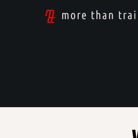
mtt
-
more
than
training