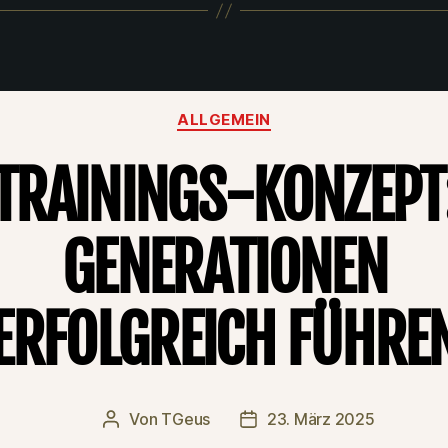
Kategorien
ALLGEMEIN
TRAININGS-KONZEPT
GENERATIONEN
ERFOLGREICH FÜHRE
Von
TGeus
23. März 2025
Beitragsautor
Beitragsdatum