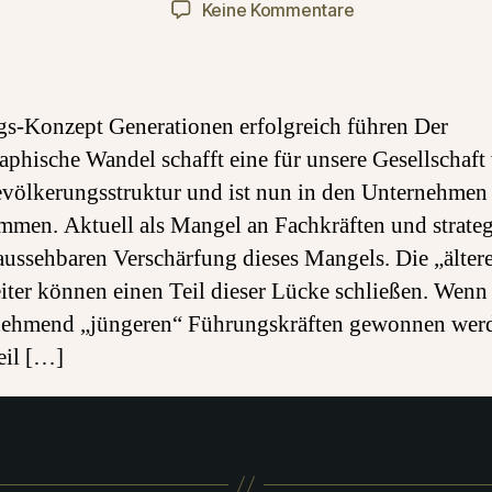
zu
Keine Kommentare
Trainings-
Konzept:
Generationen
erfolgreich
gs-Konzept Generationen erfolgreich führen Der
führen
phische Wandel schafft eine für unsere Gesellschaft 
völkerungsstruktur und ist nun in den Unternehmen
men. Aktuell als Mangel an Fachkräften und strateg
aussehbaren Verschärfung dieses Mangels. Die „älter
iter können einen Teil dieser Lücke schließen. Wenn
nehmend „jüngeren“ Führungskräften gewonnen wer
eil […]