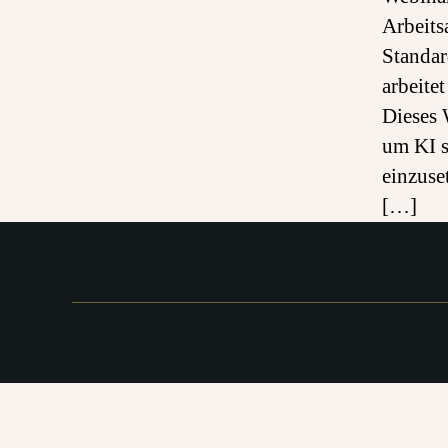
Arbeits
Standar
arbeite
Dieses 
um KI s
einzuse
[…]