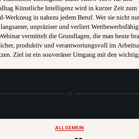
Basis-
alltag Künstliche Intelligenz wird in kurzer Zeit zum
Know-
d-Werkzeug in nahezu jedem Beruf. Wer sie nicht nut
How
für
t langsamer, unpräziser und verliert Wettbewerbsfähig
den
Webinar vermittelt die Grundlagen, die man heute bra
Arbeitsalltag
icher, produktiv und verantwortungsvoll im Arbeitsa
tzen. Ziel ist ein souveräner Umgang mit den wichtig
Kategorien
ALLGEMEIN