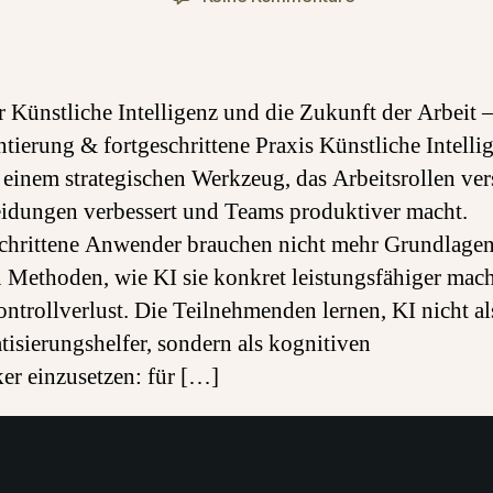
Webinar:
Künstliche
Intelligenz
und
 Künstliche Intelligenz und die Zukunft der Arbeit 
die
ierung & fortgeschrittene Praxis Künstliche Intelli
Zukunft
 einem strategischen Werkzeug, das Arbeitsrollen vers
der
Arbeit
idungen verbessert und Teams produktiver macht.
–
chrittene Anwender brauchen nicht mehr Grundlagen
Augmentierung
 Methoden, wie KI sie konkret leistungsfähiger mach
&
ntrollverlust. Die Teilnehmenden lernen, KI nicht al
fortgeschrittene
Praxis
isierungshelfer, sondern als kognitiven
ker einzusetzen: für […]