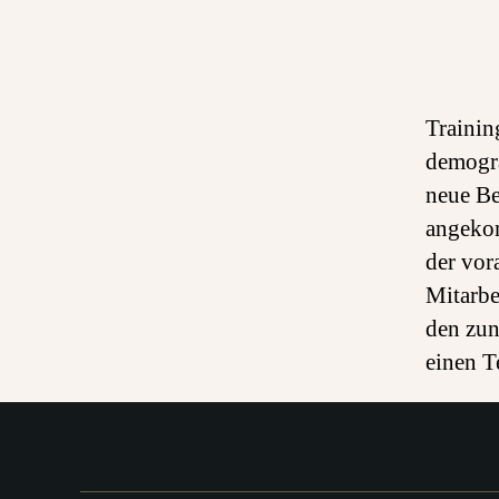
Trainin
demogra
neue Be
angekom
der vor
Mitarbe
den zu
einen T