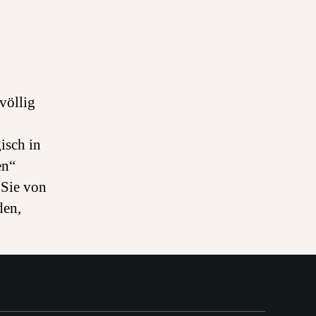
völlig
isch in
en“
 Sie von
den,