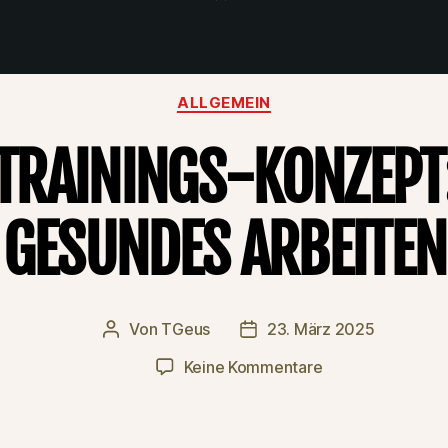
Kategorien
ALLGEMEIN
TRAININGS-KONZEPT
GESUNDES ARBEITEN
Von
TGeus
23. März 2025
Beitragsautor
Beitragsdatum
zu
Keine Kommentare
Trainings-
Konzept:
Gesundes