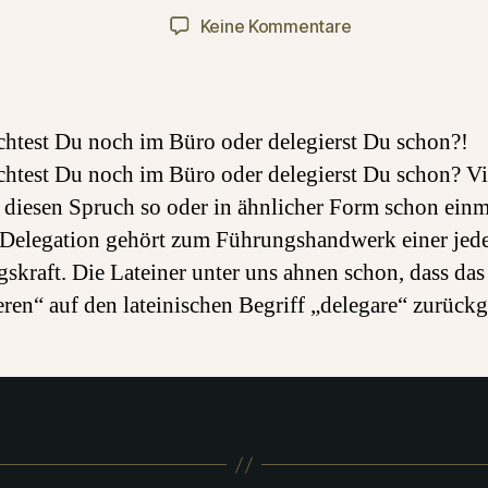
zu
Keine Kommentare
Übernachtest
Du
noch
im
htest Du noch im Büro oder delegierst Du schon?!
Büro
htest Du noch im Büro oder delegierst Du schon? Vie
oder
 diesen Spruch so oder in ähnlicher Form schon einm
delegierst
Du
 Delegation gehört zum Führungshandwerk einer jed
schon?!
skraft. Die Lateiner unter uns ahnen schon, dass das
eren“ auf den lateinischen Begriff „delegare“ zurück