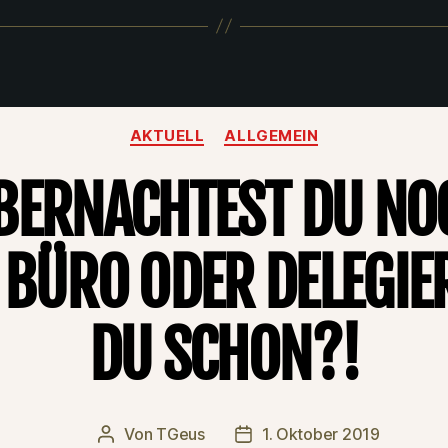
Kategorien
AKTUELL
ALLGEMEIN
BERNACHTEST DU NO
 BÜRO ODER DELEGIE
DU SCHON?!
Von
TGeus
1. Oktober 2019
Beitragsautor
Beitragsdatum