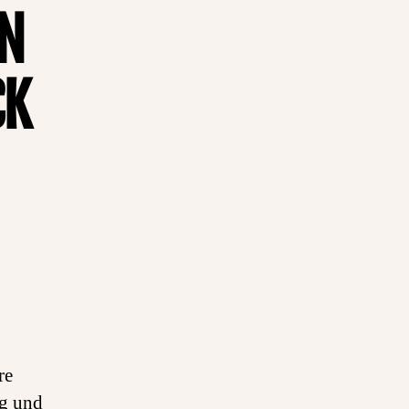
EN
CK
re
ig und