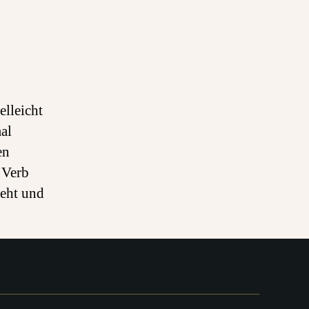
lleicht
al
en
 Verb
geht und