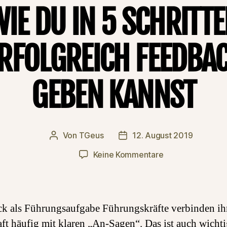
IE DU IN 5 SCHRITT
RFOLGREICH FEEDBA
GEBEN KANNST
Von
TGeus
12. August 2019
Beitragsautor
Beitragsdatum
zu
Keine Kommentare
Wie
Du
in
5
k als Führungsaufgabe Führungskräfte verbinden ih
Schritten
ft häufig mit klaren „An-Sagen“. Das ist auch wicht