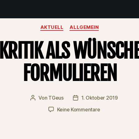
Kategorien
AKTUELL
ALLGEMEIN
KRITIK ALS WÜNSCH
FORMULIEREN
Von
TGeus
1. Oktober 2019
Beitragsautor
Beitragsdatum
zu
Keine Kommentare
Kritik
als
Wünsche
formulieren