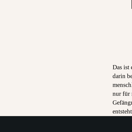
Das ist
darin b
menschl
nur für
Gefängn
entsteh