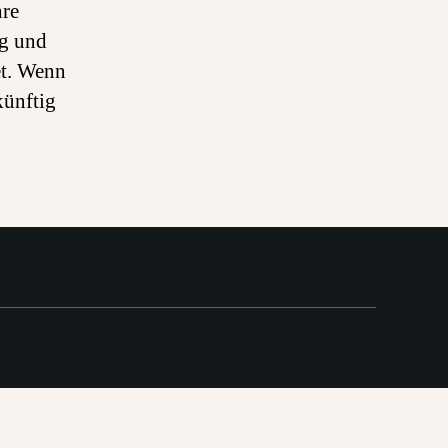
hre
ig und
et. Wenn
künftig