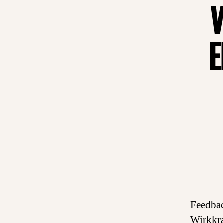
W
E
Feedbac
Wirkkra