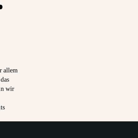
…
r allem
 das
nn wir
ts