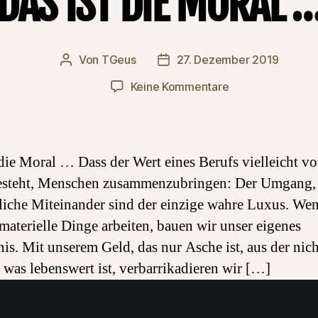
DAS IST DIE MORAL 
Von
TGeus
27. Dezember 2019
Beitragsautor
Beitragsdatum
zu
Keine Kommentare
Das
ist
die
Moral
 die Moral … Dass der Wert eines Berufs vielleicht vo
…
esteht, Menschen zusammenzubringen: Der Umgang,
iche Miteinander sind der einzige wahre Luxus. We
 materielle Dinge arbeiten, bauen wir unser eigenes
is. Mit unserem Geld, das nur Asche ist, aus der nich
t was lebenswert ist, verbarrikadieren wir […]