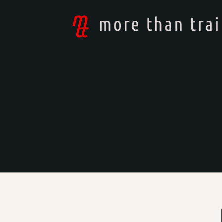
mtt
-
more
than
training