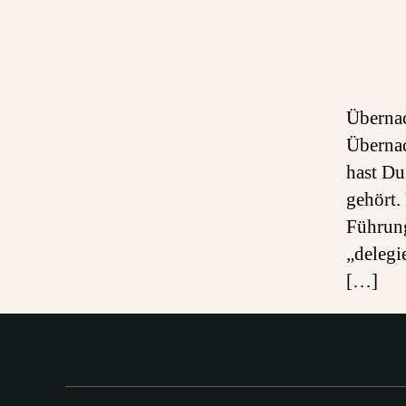
Übernac
Übernac
hast Du
gehört.
Führung
„delegi
[…]